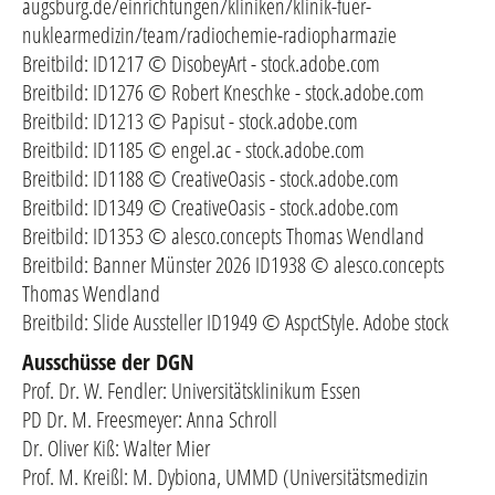
augsburg.de/einrichtungen/kliniken/klinik-fuer-
nuklearmedizin/team/radiochemie-radiopharmazie
Breitbild: ID1217 © DisobeyArt - stock.adobe.com
Breitbild: ID1276 © Robert Kneschke - stock.adobe.com
Breitbild: ID1213 © Papisut - stock.adobe.com
Breitbild: ID1185 © engel.ac - stock.adobe.com
Breitbild: ID1188 © CreativeOasis - stock.adobe.com
Breitbild: ID1349 © CreativeOasis - stock.adobe.com
Breitbild: ID1353 © alesco.concepts Thomas Wendland
Breitbild: Banner Münster 2026 ID1938 © alesco.concepts
Thomas Wendland
Breitbild: Slide Aussteller ID1949 © AspctStyle. Adobe stock
Ausschüsse der DGN
Prof. Dr. W. Fendler: Universitätsklinikum Essen
PD Dr. M. Freesmeyer: Anna Schroll
Dr. Oliver Kiß: Walter Mier
Prof. M. Kreißl: M. Dybiona, UMMD (Universitätsmedizin